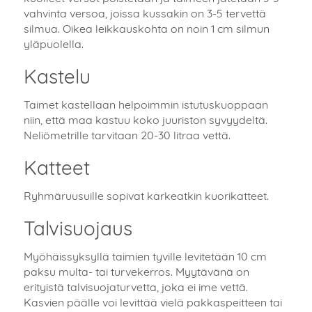
vahvinta versoa, joissa kussakin on 3-5 tervettä
silmua. Oikea leikkauskohta on noin 1 cm silmun
yläpuolella.
Kastelu
Taimet kastellaan helpoimmin istutuskuoppaan
niin, että maa kastuu koko juuriston syvyydeltä.
Neliömetrille tarvitaan 20-30 litraa vettä.
Katteet
Ryhmäruusuille sopivat karkeatkin kuorikatteet.
Talvisuojaus
Myöhäissyksyllä taimien tyville levitetään 10 cm
paksu multa- tai turvekerros. Myytävänä on
erityistä talvisuojaturvetta, joka ei ime vettä.
Kasvien päälle voi levittää vielä pakkaspeitteen tai