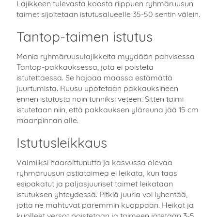
Lajikkeen tulevasta koosta riippuen ryhmäruusun
taimet sijoitetaan istutusalueelle 35-50 sentin välein.
Tantop-taimen istutus
Monia ryhmäruusulajikkeita myydään pahvisessa
Tantop-pakkauksessa, jota ei poisteta
istutettaessa. Se hajoaa maassa estämättä
juurtumista. Ruusu upotetaan pakkauksineen
ennen istutusta noin tunniksi veteen. Sitten taimi
istutetaan niin, että pakkauksen yläreuna jää 15 cm
maanpinnan alle.
Istutusleikkaus
Valmiiksi haaroittunutta ja kasvussa olevaa
ryhmäruusun astiataimea ei leikata, kun taas
esipakatut ja paljasjuuriset taimet leikataan
istutuksen yhteydessä. Pitkiä juuria voi lyhentää,
jotta ne mahtuvat paremmin kuoppaan. Heikot ja
kuolleet versot poistetaan ja taimeen jätetään 3-5