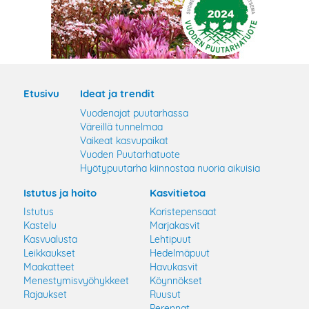
Etusivu
Ideat ja trendit
Vuodenajat puutarhassa
Väreillä tunnelmaa
Vaikeat kasvupaikat
Vuoden Puutarhatuote
Hyötypuutarha kiinnostaa nuoria aikuisia
Istutus ja hoito
Kasvitietoa
Istutus
Koristepensaat
Kastelu
Marjakasvit
Kasvualusta
Lehtipuut
Leikkaukset
Hedelmäpuut
Maakatteet
Havukasvit
Menestymisvyöhykkeet
Köynnökset
Rajaukset
Ruusut
Perennat