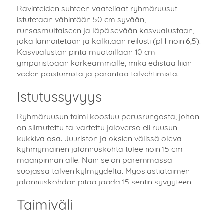
Ravinteiden suhteen vaateliaat ryhmäruusut
istutetaan vähintään 50 cm syvään,
runsasmultaiseen ja läpäisevään kasvualustaan,
joka lannoitetaan ja kalkitaan reilusti (pH noin 6,5).
Kasvualustan pinta muotoillaan 10 cm
ympäristöään korkeammalle, mikä edistää liian
veden poistumista ja parantaa talvehtimista.
Istutussyvyys
Ryhmäruusun taimi koostuu perusrungosta, johon
on silmutettu tai vartettu jaloverso eli ruusun
kukkiva osa. Juuriston ja oksien välissä oleva
kyhmymäinen jalonnuskohta tulee noin 15 cm
maanpinnan alle. Näin se on paremmassa
suojassa talven kylmyydeltä. Myös astiataimen
jalonnuskohdan pitää jäädä 15 sentin syvyyteen.
Taimiväli