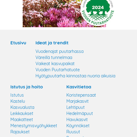
Etusivu
Ideat ja trendit
Vuodenajat puutarhassa
Väreillä tunnelmaa
Vaikeat kasvupaikat
Vuoden Puutarhatuote
Hyötypuutarha kiinnostaa nuoria aikuisia
Istutus ja hoito
Kasvitietoa
Istutus
Koristepensaat
Kastelu
Marjakasvit
Kasvualusta
Lehtipuut
Leikkaukset
Hedelmäpuut
Maakatteet
Havukasvit
Menestymisvyöhykkeet
Köynnökset
Rajaukset
Ruusut