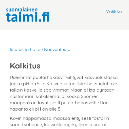
Valikko
Istutus ja hoito
›
Kasvualusta
Kalkitus
Useimmat puutarhakasvit viihtyvät kasvualustassa,
jonka pH on 5–7. Kasvualustan liukoiset suolat ovat
tällöin kasveille sopivimmat. Maan pH:ta pyritään
nostamaan kalkitsemalla, koska Suomen
maaperä on tavallisesti puutarhakasveille liian
hapanta eli pH on alle 5.
Kovin happamassa maassa erityisesti fosforin
saanti vähenee, kasveille myrkyllinen alumiini