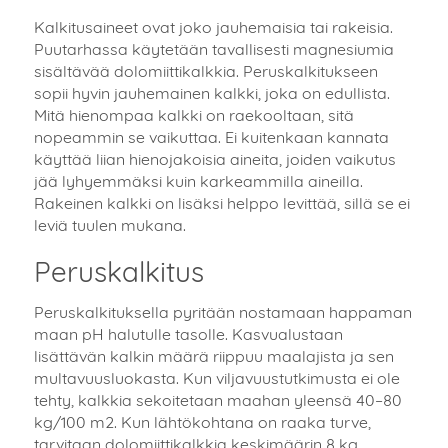
Kalkitusaineet ovat joko jauhemaisia tai rakeisia.
Puutarhassa käytetään tavallisesti magnesiumia
sisältävää dolomiittikalkkia. Peruskalkitukseen
sopii hyvin jauhemainen kalkki, joka on edullista.
Mitä hienompaa kalkki on raekooltaan, sitä
nopeammin se vaikuttaa. Ei kuitenkaan kannata
käyttää liian hienojakoisia aineita, joiden vaikutus
jää lyhyemmäksi kuin karkeammilla aineilla.
Rakeinen kalkki on lisäksi helppo levittää, sillä se ei
leviä tuulen mukana.
Peruskalkitus
Peruskalkituksella pyritään nostamaan happaman
maan pH halutulle tasolle. Kasvualustaan
lisättävän kalkin määrä riippuu maalajista ja sen
multavuusluokasta. Kun viljavuustutkimusta ei ole
tehty, kalkkia sekoitetaan maahan yleensä 40–80
kg/100 m2. Kun lähtökohtana on raaka turve,
tarvitaan dolomiittikalkkia keskimäärin 8 kg