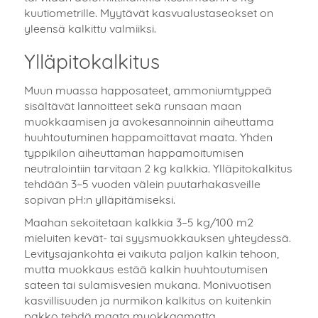
kuutiometrille. Myytävät kasvualustaseokset on
yleensä kalkittu valmiiksi.
Ylläpitokalkitus
Muun muassa happosateet, ammoniumtyppeä
sisältävät lannoitteet sekä runsaan maan
muokkaamisen ja avokesannoinnin aiheuttama
huuhtoutuminen happamoittavat maata. Yhden
typpikilon aiheuttaman happamoitumisen
neutralointiin tarvitaan 2 kg kalkkia. Ylläpitokalkitus
tehdään 3–5 vuoden välein puutarhakasveille
sopivan pH:n ylläpitämiseksi.
Maahan sekoitetaan kalkkia 3–5 kg/100 m2
mieluiten kevät- tai syysmuokkauksen yhteydessä.
Levitysajankohta ei vaikuta paljon kalkin tehoon,
mutta muokkaus estää kalkin huuhtoutumisen
sateen tai sulamisvesien mukana. Monivuotisen
kasvillisuuden ja nurmikon kalkitus on kuitenkin
pakko tehdä maata muokkaamatta.