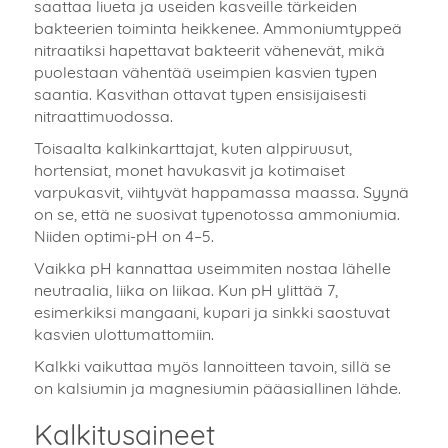
saattaa liueta ja useiden kasveille tärkeiden
bakteerien toiminta heikkenee. Ammoniumtyppeä
nitraatiksi hapettavat bakteerit vähenevät, mikä
puolestaan vähentää useimpien kasvien typen
saantia. Kasvithan ottavat typen ensisijaisesti
nitraattimuodossa.
Toisaalta kalkinkarttajat, kuten alppiruusut,
hortensiat, monet havukasvit ja kotimaiset
varpukasvit, viihtyvät happamassa maassa. Syynä
on se, että ne suosivat typenotossa ammoniumia.
Niiden optimi-pH on 4–5.
Vaikka pH kannattaa useimmiten nostaa lähelle
neutraalia, liika on liikaa. Kun pH ylittää 7,
esimerkiksi mangaani, kupari ja sinkki saostuvat
kasvien ulottumattomiin.
Kalkki vaikuttaa myös lannoitteen tavoin, sillä se
on kalsiumin ja magnesiumin pääasiallinen lähde.
Kalkitusaineet