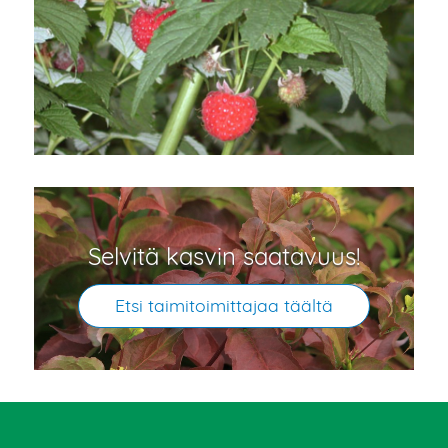
Selvitä kasvin saatavuus!
Etsi taimitoimittajaa täältä