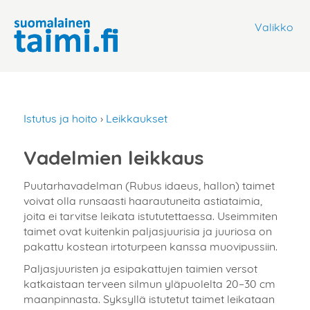
Valikko
Istutus ja hoito
›
Leikkaukset
Vadelmien leikkaus
Puutarhavadelman (Rubus idaeus, hallon) taimet
voivat olla runsaasti haarautuneita astiataimia,
joita ei tarvitse leikata istututettaessa. Useimmiten
taimet ovat kuitenkin paljasjuurisia ja juuriosa on
pakattu kostean irtoturpeen kanssa muovipussiin.
Paljasjuuristen ja esipakattujen taimien versot
katkaistaan terveen silmun yläpuolelta 20–30 cm
maanpinnasta. Syksyllä istutetut taimet leikataan