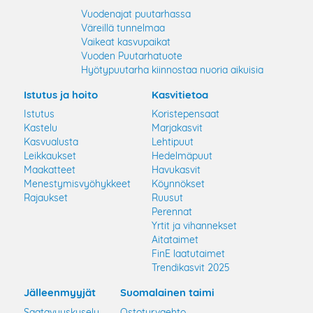
Vuodenajat puutarhassa
Väreillä tunnelmaa
Vaikeat kasvupaikat
Vuoden Puutarhatuote
Hyötypuutarha kiinnostaa nuoria aikuisia
Istutus ja hoito
Kasvitietoa
Istutus
Koristepensaat
Kastelu
Marjakasvit
Kasvualusta
Lehtipuut
Leikkaukset
Hedelmäpuut
Maakatteet
Havukasvit
Menestymisvyöhykkeet
Köynnökset
Rajaukset
Ruusut
Perennat
Yrtit ja vihannekset
Aitataimet
FinE laatutaimet
Trendikasvit 2025
Jälleenmyyjät
Suomalainen taimi
Saatavuuskysely
Ostoturvaehto