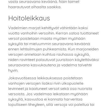
vasta seuraavana keväänä. Näin taimet
haarautuvat alhaalta saakka.
Hoitoleikkaus
Vadelmien marjat kehittyvät vähintään kaksi
vuotta vanhoihin versoihin. Kerran satoa tuottaneet
versot poistetaan maata myöten myöhään
syksyllä tai mieluummin seuraavana keväänä
ennen lehtisilmujen puhkeamista. Kun marjoneiden
versojen annetaan kuihtua rauhassa syksyllä,
niiden ravinteet palautuvat juuristoon käytettäväksi
seuraavana kasvukautena ja vadelma talvehtii
hyvin.
Jokavuotisessa leikkauksessa poistetaan
vanhojen versojen lisäksi rivin ulkopuolelle
levinneet ja kaatuneet versot sekä osa nuorista
versoista. Jos vadelmaa leikataan myöhään
syksyllä, kasvustoa ei kannata harventaa
lopulliseen tiheyteen, sillä versoja voi paleltua tai