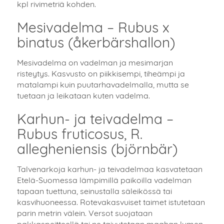
kpl rivimetriä kohden.
Mesivadelma – Rubus x
binatus (åkerbärshallon)
Mesivadelma on vadelman ja mesimarjan
risteytys. Kasvusto on piikkisempi, tiheämpi ja
matalampi kuin puutarhavadelmalla, mutta se
tuetaan ja leikataan kuten vadelma.
Karhun- ja teivadelma –
Rubus fruticosus, R.
allegheniensis (björnbär)
Talvenarkoja karhun- ja teivadelmaa kasvatetaan
Etelä-Suomessa lämpimillä paikoilla vadelman
tapaan tuettuna, seinustalla säleikössä tai
kasvihuoneessa. Rotevakasvuiset taimet istutetaan
parin metrin välein. Versot suojataan