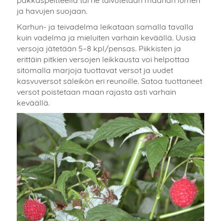
pakkaspeitteellä tai ne taivutetaan maahan lumen
ja havujen suojaan.
Karhun- ja teivadelma leikataan samalla tavalla
kuin vadelma ja mieluiten varhain keväällä. Uusia
versoja jätetään 5–8 kpl/pensas. Piikkisten ja
erittäin pitkien versojen leikkausta voi helpottaa
sitomalla marjoja tuottavat versot ja uudet
kasvuversot säleikön eri reunoille. Satoa tuottaneet
versot poistetaan maan rajasta asti varhain
keväällä.