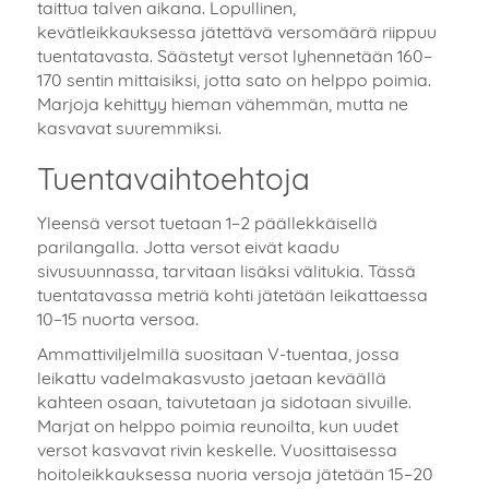
taittua talven aikana. Lopullinen,
kevätleikkauksessa jätettävä versomäärä riippuu
tuentatavasta. Säästetyt versot lyhennetään 160–
170 sentin mittaisiksi, jotta sato on helppo poimia.
Marjoja kehittyy hieman vähemmän, mutta ne
kasvavat suuremmiksi.
Tuentavaihtoehtoja
Yleensä versot tuetaan 1–2 päällekkäisellä
parilangalla. Jotta versot eivät kaadu
sivusuunnassa, tarvitaan lisäksi välitukia. Tässä
tuentatavassa metriä kohti jätetään leikattaessa
10–15 nuorta versoa.
Ammattiviljelmillä suositaan V-tuentaa, jossa
leikattu vadelmakasvusto jaetaan keväällä
kahteen osaan, taivutetaan ja sidotaan sivuille.
Marjat on helppo poimia reunoilta, kun uudet
versot kasvavat rivin keskelle. Vuosittaisessa
hoitoleikkauksessa nuoria versoja jätetään 15–20