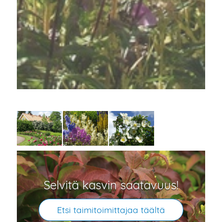
Selvitä kasvin saatavuus!
Etsi taimitoimittajaa täältä