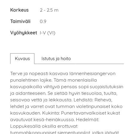
Korkeus
2 - 2.5 m
Taimiväli
0.9
Vyöhykkeet
I-V (VI)
Kuvaus
Istutus ja hoito
Terve ja nopeasti kasvava lännenheisiangervon
punalehtinen lajike. Tämä monenlaisilla
kasvupaikoilla viihtyvä pensas sopii suojaistutuksiin
ja aidanteeseen. Se sietää hyvin tiesuolaa, tuulta,
seisovaa vettä ja leikkausta. Lehdistö: Rehevä,
lehdet ja varret ovat tumman violetinpunaiset koko
kasvukauden. Kukinta: Punertavanvalkoiset kukat
avautuvat kesä-heinäkuussa. Hedelmät:
Loppukesällä oksilla erottuvat
tummahkonpunaiset siementuppilot, jotka jäävät