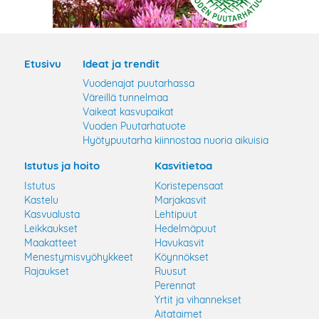
Etusivu
Ideat ja trendit
Vuodenajat puutarhassa
Väreillä tunnelmaa
Vaikeat kasvupaikat
Vuoden Puutarhatuote
Hyötypuutarha kiinnostaa nuoria aikuisia
Istutus ja hoito
Kasvitietoa
Istutus
Koristepensaat
Kastelu
Marjakasvit
Kasvualusta
Lehtipuut
Leikkaukset
Hedelmäpuut
Maakatteet
Havukasvit
Menestymisvyöhykkeet
Köynnökset
Rajaukset
Ruusut
Perennat
Yrtit ja vihannekset
Aitataimet