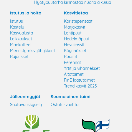
Hyötypuutarha kiinnostaa nuoria aikuisia
Istutus ja hoito
Kasvitietoa
Istutus
Koristepensaat
Kastelu
Marjakasvit
Kasvualusta
Lehtipuut
Leikkaukset
Hedelmäpuut
Maakatteet
Havukasvit
Menestymisvyöhykkeet
Köynnökset
Rajaukset
Ruusut
Perennat
Yrtit ja vihannekset
Aitataimet
FinE laatutaimet
Trendikasvit 2025
Jälleenmyyjät
Suomalainen taimi
Saatavuuskysely
Ostoturvaehto