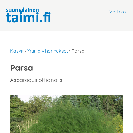
Valikko
Kasvit
›
Yrtit ja vihannekset
› Parsa
Parsa
Asparagus officinalis