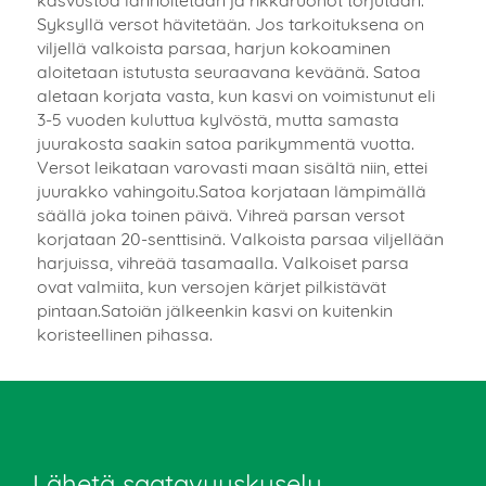
Syksyllä versot hävitetään. Jos tarkoituksena on
viljellä valkoista parsaa, harjun kokoaminen
aloitetaan istutusta seuraavana keväänä. Satoa
aletaan korjata vasta, kun kasvi on voimistunut eli
3-5 vuoden kuluttua kylvöstä, mutta samasta
juurakosta saakin satoa parikymmentä vuotta.
Versot leikataan varovasti maan sisältä niin, ettei
juurakko vahingoitu.Satoa korjataan lämpimällä
säällä joka toinen päivä. Vihreä parsan versot
korjataan 20-senttisinä. Valkoista parsaa viljellään
harjuissa, vihreää tasamaalla. Valkoiset parsa
ovat valmiita, kun versojen kärjet pilkistävät
pintaan.Satoiän jälkeenkin kasvi on kuitenkin
koristeellinen pihassa.
Lähetä saatavuuskysely