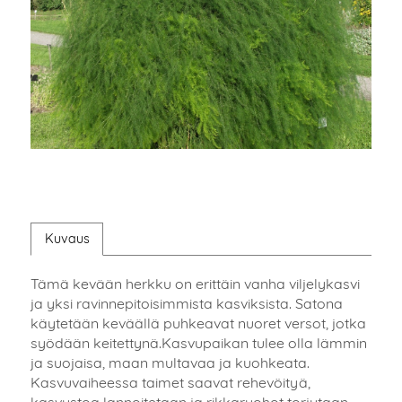
Kuvaus
Tämä kevään herkku on erittäin vanha viljelykasvi
ja yksi ravinnepitoisimmista kasviksista. Satona
käytetään keväällä puhkeavat nuoret versot, jotka
syödään keitettynä.Kasvupaikan tulee olla lämmin
ja suojaisa, maan multavaa ja kuohkeata.
Kasvuvaiheessa taimet saavat rehevöityä,
kasvustoa lannoitetaan ja rikkaruohot torjutaan.