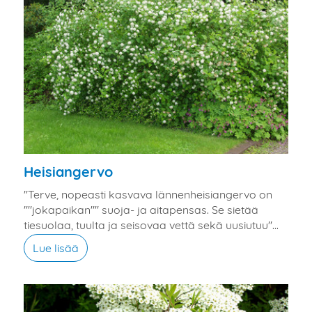
Heisiangervo
"Terve, nopeasti kasvava lännenheisiangervo on
""jokapaikan"" suoja- ja aitapensas. Se sietää
tiesuolaa, tuulta ja seisovaa vettä sekä uusiutuu"...
Lue lisää