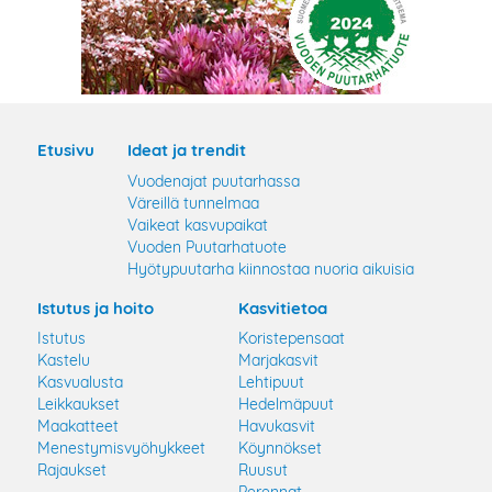
Etusivu
Ideat ja trendit
Vuodenajat puutarhassa
Väreillä tunnelmaa
Vaikeat kasvupaikat
Vuoden Puutarhatuote
Hyötypuutarha kiinnostaa nuoria aikuisia
Istutus ja hoito
Kasvitietoa
Istutus
Koristepensaat
Kastelu
Marjakasvit
Kasvualusta
Lehtipuut
Leikkaukset
Hedelmäpuut
Maakatteet
Havukasvit
Menestymisvyöhykkeet
Köynnökset
Rajaukset
Ruusut