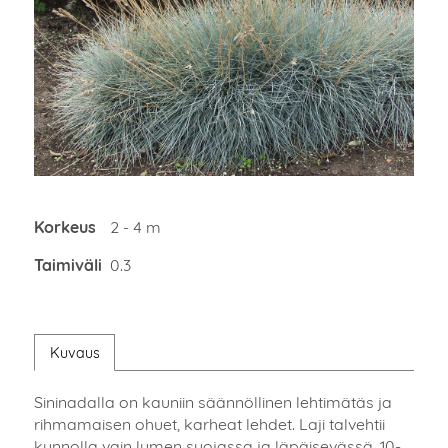
Korkeus
2 - 4 m
Taimiväli
0.3
Kuvaus
Sininadalla on kauniin säännöllinen lehtimätäs ja
rihmamaisen ohuet, karheat lehdet. Laji talvehtii
kunnolla vain lumen suojassa ja läpäisevässä, 10-