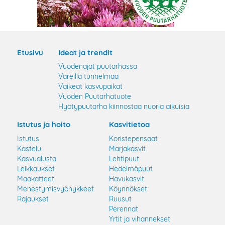
Etusivu
Ideat ja trendit
Vuodenajat puutarhassa
Väreillä tunnelmaa
Vaikeat kasvupaikat
Vuoden Puutarhatuote
Hyötypuutarha kiinnostaa nuoria aikuisia
Istutus ja hoito
Kasvitietoa
Istutus
Koristepensaat
Kastelu
Marjakasvit
Kasvualusta
Lehtipuut
Leikkaukset
Hedelmäpuut
Maakatteet
Havukasvit
Menestymisvyöhykkeet
Köynnökset
Rajaukset
Ruusut
Perennat
Yrtit ja vihannekset