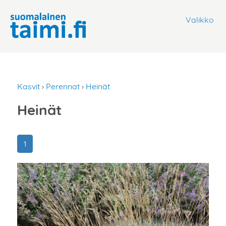
Valikko
Kasvit
›
Perennat
›
Heinät
Heinät
1