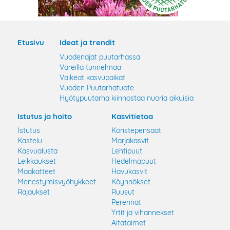
Etusivu
Ideat ja trendit
Vuodenajat puutarhassa
Väreillä tunnelmaa
Vaikeat kasvupaikat
Vuoden Puutarhatuote
Hyötypuutarha kiinnostaa nuoria aikuisia
Istutus ja hoito
Kasvitietoa
Istutus
Koristepensaat
Kastelu
Marjakasvit
Kasvualusta
Lehtipuut
Leikkaukset
Hedelmäpuut
Maakatteet
Havukasvit
Menestymisvyöhykkeet
Köynnökset
Rajaukset
Ruusut
Perennat
Yrtit ja vihannekset
Aitataimet